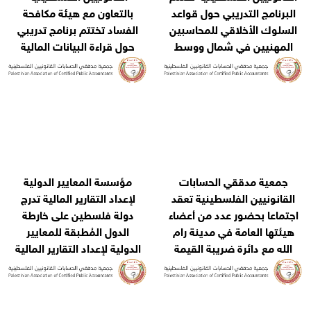
ول قواعد
بالتعاون مع هيئة مكافحة
محاسبين
الفساد تختتم برنامج تدريبي
ل ووسط
حول قراءة البيانات المالية
ة
الختامية والتحليل المالي
لاعضاء النيابة في الهيئة
سابات
مؤسسة المعايير الدولية
ية تعقد
لإعداد التقارير المالية تدرج
ن أعضاء
دولة فلسطين على خارطة
ينة رام
الدول المُطبقة للمعايير
 القيمة
الدولية لإعداد التقارير المالية
من اصل 110 دول حول العالم