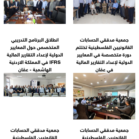
حسابات
انطلاق البرنامج التدريبي
نية تختتم
المتخصص حول المعايير
المعايير
الدولية لإعداد التقارير المالية
رير المالية
IFRS في المملكة الاردنية
الهاشمية - عمّان
حسابات
جمعية مدققي الحسابات
سطينية
القانونيين الفلسطينية