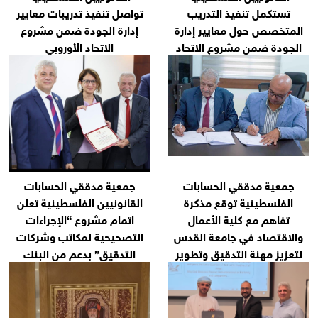
لتدريب
تواصل تنفيذ تدريبات معايير
ير إدارة
إدارة الجودة ضمن مشروع
 الاتحاد
الاتحاد الأوروبي
حسابات
جمعية مدققي الحسابات
ع مذكرة
القانونيين الفلسطينية تعلن
لأعمال
اتمام مشروع “الإجراءات
عة القدس
التصحيحية لمكاتب وشركات
يق وتطوير
التدقيق” بدعم من البنك
هنية
الدولي