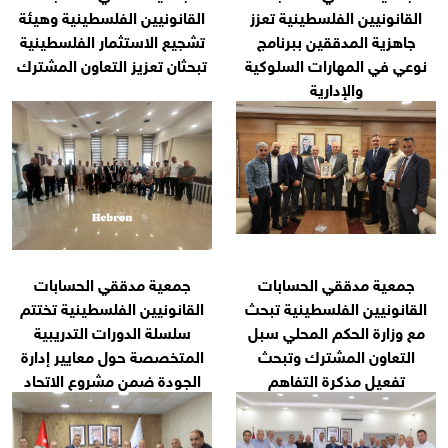
ينية تعزز
القانونيين الفلسطينية وهيئة
 ببرنامج
تشجيع الاستثمار الفلسطينية
 السلوكية
تبحثان تعزيز التعاون المشترك
حسابات
جمعية مدققي الحسابات
ينية تبحث
القانونيين الفلسطينية تختتم
لمحلي سبل
سلسلة الدورات التدريبية
ك وتبحث
المتخصصة حول معايير إدارة
لتفاهم
الجودة ضمن مشروع الاتحاد
الأوروبي