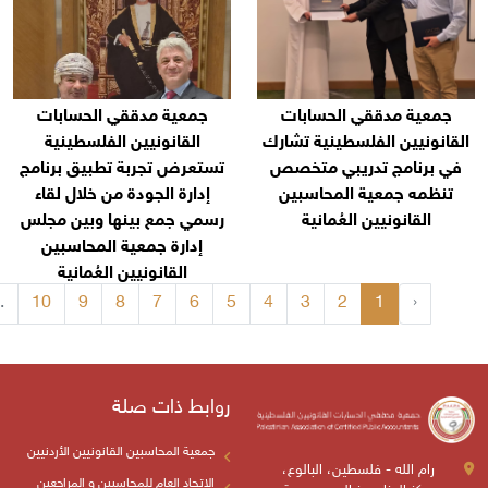
حسابات
جمعية مدققي الحسابات
ينية تشارك
القانونيين الفلسطينية
بي متخصص
تستعرض تجربة تطبيق برنامج
محاسبين
إدارة الجودة من خلال لقاء
مانية
رسمي جمع بينها وبين مجلس
إدارة جمعية المحاسبين
القانونيين العُمانية
›
18
17
...
10
9
8
7
6
5
4
3
روابط ذات صلة
جمعية المحاسبين القانونيين الأردنيين
، البالوع،
الإتحاد العام للمحاسبين و المراجعين